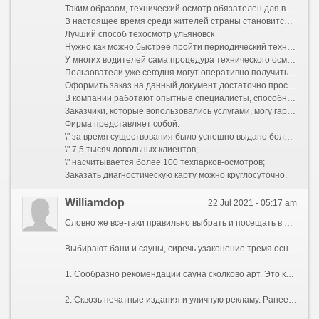
Таким образом, технический осмотр обязателен для всех типов транспортных средств независимо от их принадлежности.
В настоящее время среди жителей страны становится все более востребованной услуга, где можно пройти технический осмотр без предъявления авто. Она имеет достаточно преимуществ, самым важным из которых являются минимальные затраты времени и средств.
Лучший способ техосмотр ульяновск
Нужно как можно быстрее пройти периодический технический осмотр? Сайт techosmotrsp.ru поможет оперативно решить проблему.
У многих водителей сама процедура технического осмотра ассоциируется с бумажной волокитой, затратами времени, длинными очередями и нервотрепкой. Данных неприятностей реально избежать, лишь приобрести диагностическую карту более легким способом.
Пользователи уже сегодня могут оперативно получить гарантированно подлинный документ. Его наличие является главным основанием для оформления страхового полиса на автомобиль. Обратите внимание на то, что каждая карта проходит обязательную регистрацию в системе ЕАИСТО и сопровождается оригинальными печатями, которые аккредетированны в РСА.
Оформить заказ на данный документ достаточно просто. Для этого нужно оставить заявку на ресурсе, заполнить предложенную форму, или связаться с менеджером по контактному телефону. Всего несколько кликов потребуется для проведения процедуры.
В компании работают опытные специалисты, способные предоставить клиентам наилучшие условия обслуживания и наиболее выгодные цены. официальные данные дают понять, что цена диагностической карты стартует от 650 руб., для страховых агентов она составляет 500 рублей.
Заказчики, которые вопользовались услугами, могу гарантировать, что никаких скрытых платежей не будет. Приобретая диагностическую карту в указанной организации, клиент без труда оформит страховой полис ОСАГО в одной из страховых компаний - партнеров.
Фирма представляет собой:
\" за время существования было успешно выдано более 8000 диагностических карт;
\" 7,5 тысяч довольных клиентов;
\" насчитывается более 100 техпарков-осмотров;
Заказать диагностическую карту можно круглосуточно.
Williamdop
22 Jul 2021 - 05:17 am
Словно же все-таки правильно выбрать и посещать в бани Москвы и сауны Москвы? Постараемся помочь Вам в этом вопросе. Не причина, что круг бани в Москве тож сауны в Москве очень разнообразен. И между этого разнообразия попадаются и хорошие бани сауны, и плохие.
Выбирают бани и сауны, сиречь узаконение тремя основными способами:
1. Сообразно рекомендации сауна сколково арт. Это когда уже кто-то из Ваших друзей или знакомых уже там был и советует Вам посетить данное место. Словно правило, это очень первоклассный вариант. Плюсом является то, который Вы получаете информацию из \"первых уст\", истинно и ещё от человека не заинтересованного в рекламе этой бани иначе сауны. Минус кроется в субъективной оценке - совершенно необязательно то что нравится одному, должен взглянуться другому. Для свести такой субъективизм к минимуму, советуем Вам ценить побольше специализированных форумов сообразно саунам и баням Москвы. Вдруг закон человек любят бросать там заметки о своих впечатлениях потом похода. Из совокупности мнений всегда дозволено сделать вывод куда стараются попасть безвыездно, а какие места лучше обходить стороной. Интересный форум с отзывами о походах в сауны и бани Москвы дозволено посмотреть сообразно
2. Сквозь печатные издания и уличную рекламу. Ранее - самый распостраненный метод поиска бани и сауны в Москве. Теперь его практически вытеснил интернет, всетаки не стоит недооценивать сей способ. По-прежнему множество московских саун и бань рекламируются именно так, и встречать их дозволено именно по газетам или специализированным журналам. От себя мы советуем извлекать либо газету \"Московский Комсомолец\", либо специализированный книга \"Клуб Саун\", кто бескорыстно распостраняется в автомобильных пробках Москвы.