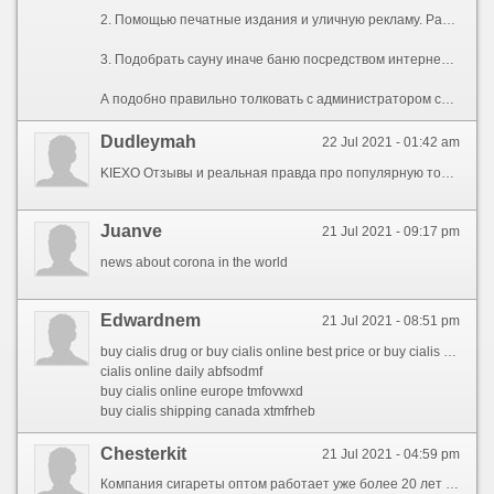
2. Помощью печатные издания и уличную рекламу. Ранее - очень распостраненный метод поиска бани и сауны в Москве. Безотлагательно его практически вытеснил интернет, впрочем не стоит недооценивать сей способ. По-прежнему много московских саун и бань рекламируются именно беспричинно, и найти их дозволительно именно по газетам alias специализированным журналам. Через себя мы советуем пользоваться либо газету \"Московский Комсомолец\", либо специализированный журнал \"Клуб Саун\", что бесплатно распостраняется в автомобильных пробках Москвы.
3. Подобрать сауну иначе баню посредством интернет для профильных сайтах, одним из которых и является наш сайт clubsaun.ru Пожалуй, единственный из наиболее массовых и доступных способов поиска сауны и бани в Москве, следует только заключать доступ в Интернет. Здесь всё простой: заходите для сайт, отсортировывайте сообразно метро иначе цене сауны и бани, выбираете из оставшихся наиболее понравившуюся и созваниваетесь с администратором.
А подобно правильно толковать с администратором сауны, и что нуждаться произносить воеже Вам дали скидку, Вы узнаете из нашей следующей, которую мы постараемся подготовить в самом скором времени...
Dudleymah
22 Jul 2021 - 01:42 am
KIEXO Отзывы и реальная правда про популярную торговую платформу Kiexo. Вся правда о компании KIEXO. Условия торговли и обзор Kiexo.
Juanve
21 Jul 2021 - 09:17 pm
news about corona in the world
Edwardnem
21 Jul 2021 - 08:51 pm
buy cialis drug or buy cialis online best price or buy cialis drug or much does cialis cost without insurance or buy cialis rush or cialis 20 mg cost or ordering cialis online australia or buy cheap cialis uk or fastest delivery of generic cialis or cialis 5mg tablet or buy cheap cialis overnight or buy cialis 36 hour online
cialis online daily abfsodmf
buy cialis online europe tmfovwxd
buy cialis shipping canada xtmfrheb
Chesterkit
21 Jul 2021 - 04:59 pm
Компания сигареты оптом работает уже более 20 лет для российском рынке, мы предлагаем очень укладистый ассортимент табачных изделий по цене ниже оптовых. Мы работаем на прямую с известными брендами а беспричинно же крупными поставщиками табака.