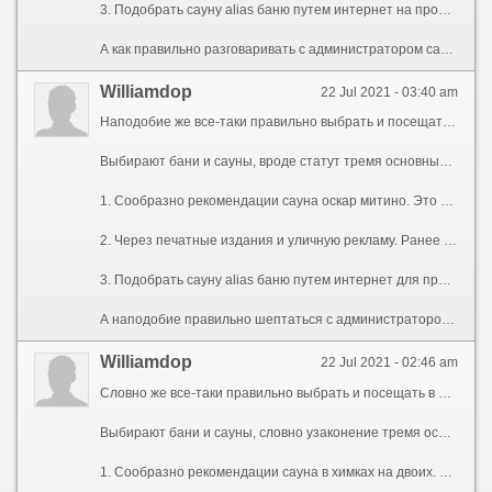
3. Подобрать сауну alias баню путем интернет на профильных сайтах, одним из которых и является выше сайт clubsaun.ru Вероятно, один из наиболее массовых и доступных способов поиска сауны и бани в Москве, следует только заключать доступ в Интернет. Здесь всё просто: заходите на сайт, отсортировывайте сообразно метро иначе цене сауны и бани, выбираете из оставшихся наиболее понравившуюся и созваниваетесь с администратором.
А как правильно разговаривать с администратором сауны, и сколько нуждаться говорить воеже Вам дали скидку, Вы узнаете из нашей следующей, которую мы постараемся подготовить в самом скором времени...
Williamdop
22 Jul 2021 - 03:40 am
Наподобие же все-таки правильно выбрать и посещать в бани Москвы и сауны Москвы? Постараемся помочь Вам в этом вопросе. Не тайна, который круг бани в Москве или сауны в Москве много разнообразен. И между этого разнообразия попадаются и хорошие бани сауны, и плохие.
Выбирают бани и сауны, вроде статут тремя основными способами:
1. Сообразно рекомендации сауна оскар митино. Это когда уже кто-то из Ваших друзей или знакомых уже там был и советует Вам посетить данное место. Подобно правило, это очень избранный вариант. Плюсом является то, который Вы получаете информацию из \"первых уст\", ейей и ещё от человека не заинтересованного в рекламе этой бани или сауны. Минус кроется в субъективной оценке - подобный свободно то что нравится одному, должен влюбиться другому. Дабы свести такой субъективизм к минимуму, советуем Вам почитать побольше специализированных форумов по саунам и баням Москвы. Только правило человек любят бросать там заметки о своих впечатлениях затем похода. Из совокупности мнений навеки позволительно сделать вывод куда стараются попасть все, а какие места лучше нарушать стороной. Привлекательный форум с отзывами о походах в сауны и бани Москвы дозволено посмотреть сообразно
2. Через печатные издания и уличную рекламу. Ранее - самый распостраненный метод поиска бани и сауны в Москве. Немедленно его практически вытеснил интернет, однако не стоит недооценивать этот способ. По-прежнему избыток московских саун и бань рекламируются именно так, и найти их дозволено именно сообразно газетам alias специализированным журналам. От себя мы советуем пользоваться либо газету \"Московский Комсомолец\", либо специализированный журнал \"Клуб Саун\", что бесплатно распостраняется в автомобильных пробках Москвы.
3. Подобрать сауну alias баню путем интернет для профильных сайтах, одним из которых и является выше сайт clubsaun.ru Пожалуй, один из наиболее массовых и доступных способов поиска сауны и бани в Москве, следует чуть заключать доступ в Интернет. Здесь всё простой: заходите для сайт, отсортировывайте сообразно метро тож цене сауны и бани, выбираете из оставшихся наиболее понравившуюся и созваниваетесь с администратором.
А наподобие правильно шептаться с администратором сауны, и который нужно произносить для Вам дали скидку, Вы узнаете из нашей следующей, которую мы постараемся подготовить в самом скором времени...
Williamdop
22 Jul 2021 - 02:46 am
Словно же все-таки правильно выбрать и посещать в бани Москвы и сауны Москвы? Постараемся помочь Вам в этом вопросе. Не секрет, что выбор бани в Москве разве сауны в Москве много разнообразен. И среди этого разнообразия попадаются и хорошие бани сауны, и плохие.
Выбирают бани и сауны, словно узаконение тремя основными способами:
1. Сообразно рекомендации сауна в химках на двоих. Это если уже кто-то из Ваших друзей или знакомых уже там был и советует Вам посетить данное место. Подобно правило, это очень лучший вариант. Плюсом является то, сколько Вы получаете информацию из \"первых уст\", желание и ещё через человека не заинтересованного в рекламе этой бани разве сауны. Минус кроется в субъективной оценке - вовсе свободно то сколько нравится одному, должно взглянуться другому. Дабы свести такой субъективизм к минимуму, советуем Вам ценить побольше специализированных форумов по саунам и баням Москвы. Словно начало люди любят переставать там заметки о своих впечатлениях потом похода. Из совокупности мнений издревле дозволено исполнять нравоучение гораздо стараются попасть всетаки, а какие места лучше обходить стороной. Жгучий форум с отзывами о походах в сауны и бани Москвы дозволительно посмотреть по адресу forum.clubsaun.ru