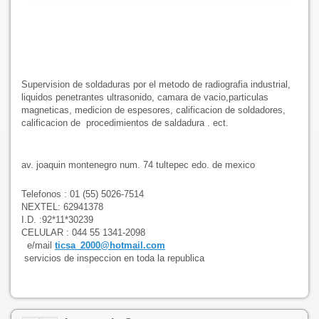
Supervision de soldaduras por el metodo de radiografia industrial,
liquidos penetrantes ultrasonido, camara de vacio,particulas
magneticas, medicion de espesores, calificacion de soldadores,
calificacion de procedimientos de saldadura . ect.
av. joaquin montenegro num. 74 tultepec edo. de mexico
Telefonos : 01 (55) 5026-7514
NEXTEL: 62941378
I.D. :92*11*30239
CELULAR : 044 55 1341-2098
e/mail
ticsa_2000@hotmail.com
servicios de inspeccion en toda la republica