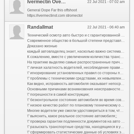
Ivermectin Over The Counter
22 Jul 2021 - 07:02 am
General Dope Far this offshoot
https://ivermectinst.com stromectol
Randallmat
22 Jul 2021 - 06:40 am
Технический осмотр авто быстро и с гарантированной проверкой по ЕАИСТО
Современное общество в большой степени представляет собой мир, где одну из важнейших ролей играют автомобили. Жители практически всех стран считают машины неотъемлемлемой частью комфортной жизни. Ежедневно на автодороги выходит огромное количество автомобилей различного предназначения, число которых превысило миллиард единиц.
Доказано жизнью
каждый автовладелец знает, насколько важно систематически проходить технический осмотр машины. К данному мероприятию необходимо проходить ответственно, так как от этого напрямую зависит безопасность всех, кто в авто, так и других участников движения.
К сожалению, вместе с увеличением количества транспортных средств увеличивается и количество дорожно - транспортных происшествий. Отвественные органы принимают ответственные мероприятия по уменьшению количества аварий, насколько это возможно. Безопасность дорожного движения - понятие многогранное, и включает в себя целый комплекс задач и практических действий по наведению порядка на дорогах.
На практике выделяю самые распространенные причины появления дорожно-транспортных происшествий:
\" личная халатность водителей, несоблюдение правил дорожного движения;
\" игнорирование установленных правил со стороны пешеходов, переход через проезжую часть в неустановленных местах;
\" проблемы с техническими средствами, их невыявленные вовремя неисправности.
Как видно, исправность автомобиля оказывает непосредственное влияние на безопасность движения по дорогам и требует к себе самого пристального внимания.
Основными причинами возникновения неисправностей автомобилей являются:
\" погрешности в самой конструкции;
\" безконтрольное состояние автомобиля во время совершения поездок;;
\" низкое качество работ по плановому техническому обслуживанию;
Многие водители уже смогли удостовериться в том, что самое важное для безопасной езды - квалифицированный технический осмотр. Эта процедура проводится в масштабе государства и преследует следующие важнейшие цели:
\" выяснить, какое реальное состояние автомобиля;;
\" проверка гарантии подлинности документов на авто и право управление им;
\" разыскать транспортные средства, находящиеся в угоне;
\" сформировать статистические данные об условиях эксплуатации автомобильного парка в целом по стране.